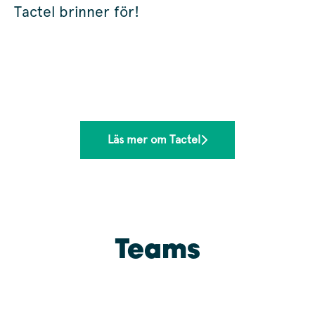
Tactel brinner för!
Läs mer om Tactel
Teams
Utveckling
Design